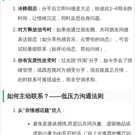
冷静期后
：分手后立即纠缠是大忌，给彼此1~4周冷静
时间，让情绪沉淀，同时反思自身问题。
对方释放信号时
：如果他通过朋友圈、共同朋友间接
表达留恋（如分享伤感音乐、点赞你的动态），可尝
试轻量级联系（如评论动态、简短问候）。
你有实质性改变时
：过去因"作闹"分手，如今学会了情
绪管理；或因忽视对方感受分手，现在能真正共情，
此时联系可展现成长，而非空洞求和。
如何主动联系？——低压力沟通法则
从"非情感话题"切入
：
避免直接谈感情,而是以共同兴趣、遗留物品或
求助小事为由开启对话（"你上次推荐的餐厅叫