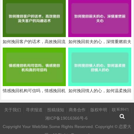
如何挽回客户的话术，高效挽回流
如何挽回前夫的心，深情重燃前夫
失客户的沟通话术
心
情感挽回机构可信吗，情感挽回机
如何挽回情人的心，如何温柔挽回
构真的可信吗
情人的心
关于我们
寻求报道
投稿须知
商务合作
版权申明
联系我们
湘ICP备19016366号-6
Copyright Your WebSite.Some Rights Reserved. Copyright ©
恋爱大