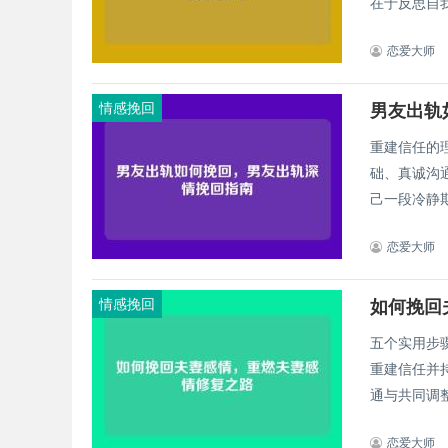
在于反思自我
恋爱大师
情感挽回
男友出轨
重建信任的
础、真诚沟
己一段冷静期
恋爱大师
情感挽回
如何挽回
五个实用步
重建信任并
通与共同调整
恋爱大师