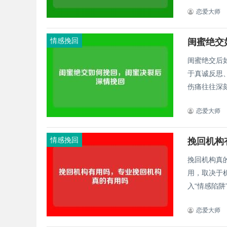
恋爱大师
情感挽回
闺蜜绝交
闺蜜绝交后
于真诚反思
伤痛往往深刻
恋爱大师
情感挽回
挽回机构
挽回机构真
用，取决于
恋爱大师