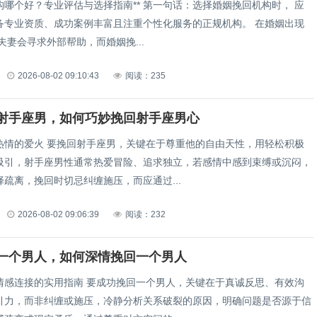
构哪个好？专业评估与选择指南** 第一句话：选择婚姻挽回机构时， 应
备专业资质、成功案例丰富且注重个性化服务的正规机构。 在婚姻出现
夫妻会寻求外部帮助，而婚姻挽...
2026-08-02 09:10:43
阅读：235
射手座男，如何巧妙挽回射手座男心
热情的爱火 要挽回射手座男，关键在于尊重他的自由天性，用轻松积极
吸引，射手座男性通常热爱冒险、追求独立，若感情中感到束缚或沉闷，
疏离，挽回时切忌纠缠施压，而应通过...
2026-08-02 09:06:39
阅读：232
一个男人，如何深情挽回一个男人
情感连接的实用指南 要成功挽回一个男人，关键在于真诚反思、有效沟
引力，而非纠缠或施压，冷静分析关系破裂的原因，明确问题是否源于信