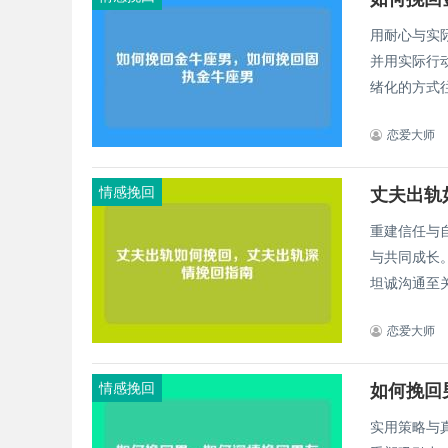
用耐心与实
并用实际行
恋爱大师
情感挽回
丈夫出轨
重建信任与
与共同成长
坦诚沟通至关
恋爱大师
情感挽回
如何挽回
实用策略与