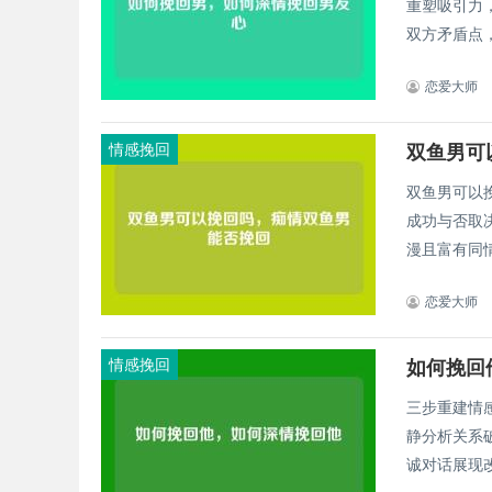
重塑吸引力
双方矛盾点，
恋爱大师
情感挽回
双鱼男可
双鱼男可以
成功与否取
漫且富有同情
恋爱大师
情感挽回
如何挽回
三步重建情
静分析关系
诚对话展现改