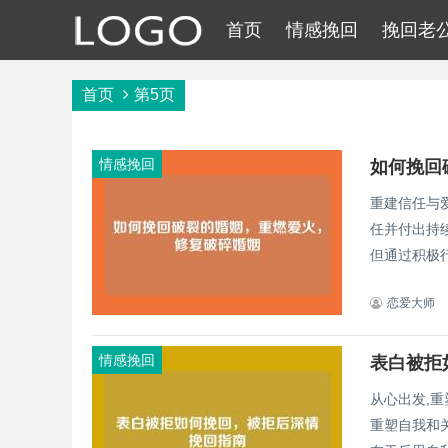
首页
情感挽回
挽回老
首页
第5页
情感挽回
如何挽回
重建信任与
任并付出持
恋爱大师
情感挽回
表白被拒
从心出发,
重塑自我和