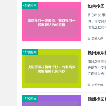
情感挽回
如何挽回
从心出发,
动，你需要
话表达歉意与
恋爱大师
情感挽回
挽回婚姻
如何选择靠
关键在于专
咨询师是否具
恋爱大师
情感挽回
婚姻挽回