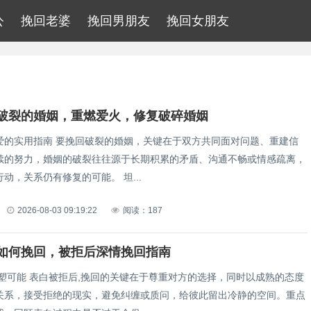
公
挽回老婆
挽回男朋友
挽回女朋友
破裂的婚姻，重燃爱火，修复破碎婚姻
爱的实用指南 要挽回破裂的婚姻，关键在于双方共同面对问题、重建信
续的努力，婚姻的破裂往往源于长期积累的矛盾、沟通不畅或情感疏离，
但通过积极行动，关系仍有修复的可能。 坦...
2026-08-03 09:19:22
阅读：187
如何挽回，被拒后深情挽回指南
重塑可能 表白被拒后,挽回的关键在于尊重对方的选择，同时以成熟的态度
关系，接受拒绝的现实，避免纠缠或质问，给彼此留出冷静的空间。重点