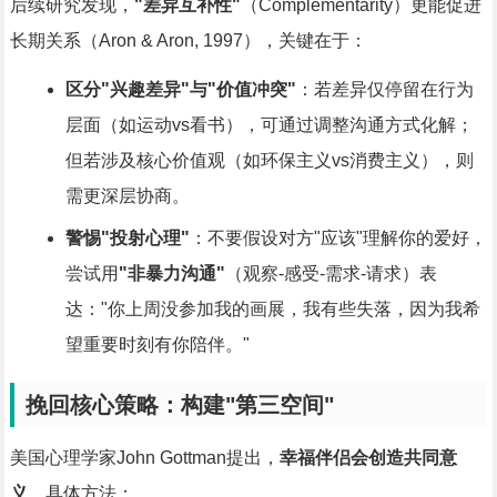
后续研究发现，
"差异互补性"
（Complementarity）更能促进
长期关系（Aron & Aron, 1997），关键在于：
区分"兴趣差异"与"价值冲突"
：若差异仅停留在行为
层面（如运动vs看书），可通过调整沟通方式化解；
但若涉及核心价值观（如环保主义vs消费主义），则
需更深层协商。
警惕"投射心理"
：不要假设对方"应该"理解你的爱好，
尝试用
"非暴力沟通"
（观察-感受-需求-请求）表
达："你上周没参加我的画展，我有些失落，因为我希
望重要时刻有你陪伴。"
挽回核心策略：构建"第三空间"
美国心理学家John Gottman提出，
幸福伴侣会创造共同意
义
，具体方法：