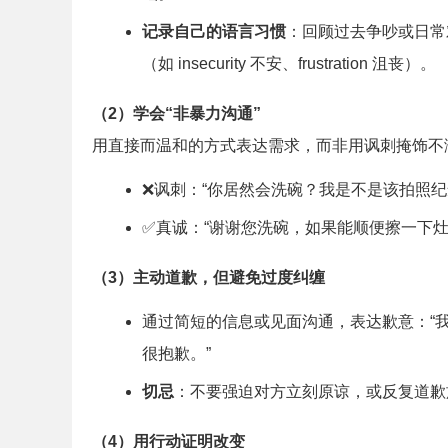
记录自己的语言习惯
：回顾过去争吵或日常
（如 insecurity 不安、frustration 沮丧）。
（2）学会“非暴力沟通”
用直接而温和的方式表达需求，而非用讽刺掩饰不
❌讽刺：“你居然会洗碗？我是不是该拍照纪
✅真诚：“谢谢您洗碗，如果能顺便擦一下灶
（3）主动道歉，但避免过度纠缠
通过简短的信息或见面沟通，表达歉意：“
很抱歉。”
切忌
：不要强迫对方立刻原谅，或反复道歉
（4）用行动证明改变