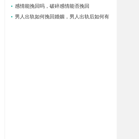
靠吗
感情能挽回吗，破碎感情能否挽回
男人出轨如何挽回婚姻，男人出轨后如何有
效挽回婚姻