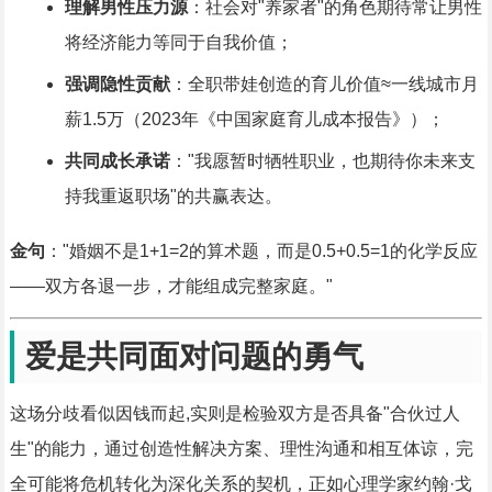
理解男性压力源
：社会对"养家者"的角色期待常让男性
将经济能力等同于自我价值；
强调隐性贡献
：全职带娃创造的育儿价值≈一线城市月
薪1.5万（2023年《中国家庭育儿成本报告》）；
共同成长承诺
："我愿暂时牺牲职业，也期待你未来支
持我重返职场"的共赢表达。
金句
："婚姻不是1+1=2的算术题，而是0.5+0.5=1的化学反应
——双方各退一步，才能组成完整家庭。"
爱是共同面对问题的勇气
这场分歧看似因钱而起,实则是检验双方是否具备"合伙过人
生"的能力，通过创造性解决方案、理性沟通和相互体谅，完
全可能将危机转化为深化关系的契机，正如心理学家约翰·戈