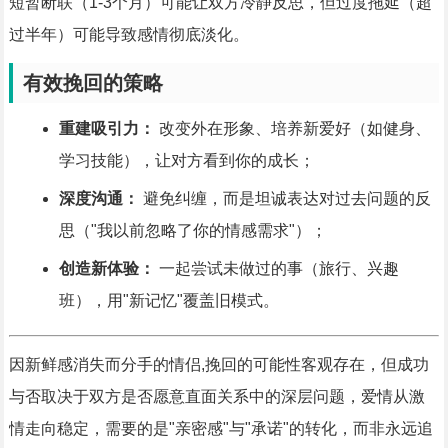
短暂断联（1-3个月）可能让双方冷静反思，但过度拖延（超
过半年）可能导致感情彻底淡化。
有效挽回的策略
重建吸引力：
改变外在形象、培养新爱好（如健身、
学习技能），让对方看到你的成长；
深度沟通：
避免纠缠，而是坦诚表达对过去问题的反
思（"我以前忽略了你的情感需求"）；
创造新体验：
一起尝试未做过的事（旅行、兴趣
班），用"新记忆"覆盖旧模式。
因新鲜感消失而分手的情侣,挽回的可能性客观存在，但成功
与否取决于双方是否愿意直面关系中的深层问题，爱情从激
情走向稳定，需要的是"亲密感"与"承诺"的转化，而非永远追