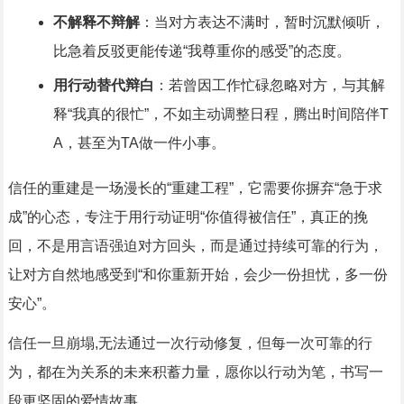
不解释不辩解
：当对方表达不满时，暂时沉默倾听，
比急着反驳更能传递“我尊重你的感受”的态度。
用行动替代辩白
：若曾因工作忙碌忽略对方，与其解
释“我真的很忙”，不如主动调整日程，腾出时间陪伴T
A，甚至为TA做一件小事。
信任的重建是一场漫长的“重建工程”，它需要你摒弃“急于求
成”的心态，专注于用行动证明“你值得被信任”，真正的挽
回，不是用言语强迫对方回头，而是通过持续可靠的行为，
让对方自然地感受到“和你重新开始，会少一份担忧，多一份
安心”。
信任一旦崩塌,无法通过一次行动修复，但每一次可靠的行
为，都在为关系的未来积蓄力量，愿你以行动为笔，书写一
段更坚固的爱情故事。