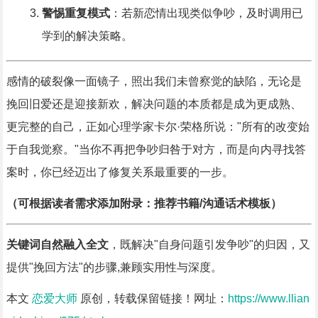
警惕重复模式
：若新恋情出现类似争吵，及时调用已
学到的解决策略。
感情的破裂像一面镜子，照出我们未曾察觉的缺陷，无论是
挽回旧爱还是迎接新欢，解决问题的本质都是成为更成熟、
更完整的自己，正如心理学家卡尔·荣格所说："所有的改变始
于自我觉察。"当你不再把争吵归咎于对方，而是向内寻找答
案时，你已经迈出了修复关系最重要的一步。
（可根据读者需求添加附录：推荐书籍/沟通话术模板）
关键词自然融入全文
，既解决"自身问题引发争吵"的归因，又
提供"挽回方法"的步骤,兼顾实用性与深度。
本文
恋爱大师
原创，转载保留链接！网址：
https://www.llian